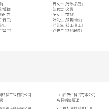
师]
· 曾女士 [行政/后勤]
政/后勤]
· 沈女士 [文员]
他职位]
· 罗女士 [文员]
工/普工]
· 叶先生 [销售岗位]
/IT]
· 邓先生 [技工/普工]
工/普工]
· 卢先生 [其他职位]
诚润环保工程有限公司
· 山西智仁科贸有限公司
员
电梯销售经理
沃源建筑设备有限公司
· 吉祥装潢材料总代理