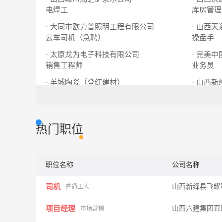
电焊工
库房管理
· 大同市欧力普照明工程有限公司
· 山西
云车司机（急聘）
操盘手
· 太原龙为电子科技有限公司
· 完美
销售工程师
业务员
· 羊城陶瓷（登红建材）
· 山西
导购员
司机
导
热门职位
职位名称
公司名称
司机
山西新绛县飞
普通工人
项目经理
山西六建集团直
市场营销