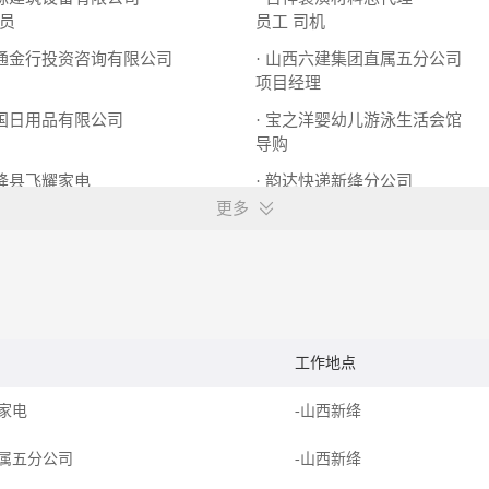
员
员工
司机
天通金行投资咨询有限公司
· 山西六建集团直属五分公司
项目经理
中国日用品有限公司
· 宝之洋婴幼儿游泳生活会馆
导购
新绛县飞耀家电
· 韵达快递新绛分公司
购员
业务员
更多
工作地点
耀家电
-山西新绛
属五分公司
-山西新绛