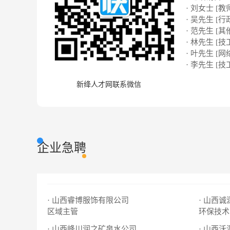
· 刘女士 [教
· 吴先生 [行
· 范先生 [其
· 林先生 [技
· 叶先生 [网络
· 李先生 [技
新绛人才网联系微信
企业急聘
· 山西睿博服饰有限公司
· 山西
区域主管
环保技术
· 山西峰川润之矿泉水公司
· 山西