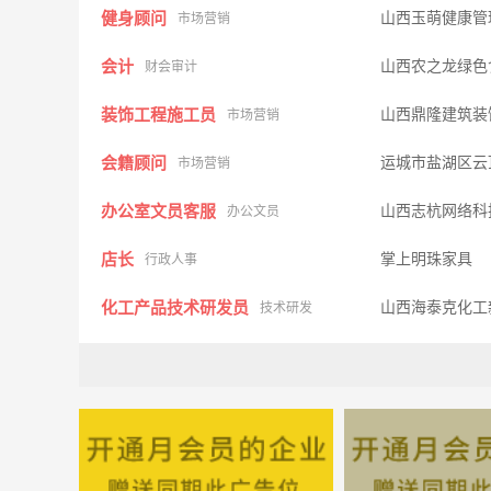
健身顾问
山西玉萌健康管
市场营销
会计
山西农之龙绿色
财会审计
装饰工程施工员
山西鼎隆建筑装
市场营销
会籍顾问
运城市盐湖区云
市场营销
办公室文员客服
山西志杭网络科
办公文员
店长
掌上明珠家具
行政人事
化工产品技术研发员
山西海泰克化工
技术研发
出纳
山西唐虞工程勘
财会审计
库房管理员
山西沃源建筑设
市场营销
车工/铣工
运城市鸿健机械
普通工人