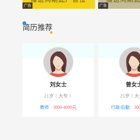
员工
吉祥装潢材料
普通工人
广告
广告
区域主管
山西睿博服饰有
市场营销
简历推荐
行政文员
山西瑞呈物联网
行政人事
业务员
国际名牌意特
市场营销
财务出纳
山西利尔康生物
客户服务
客服助理
山西利尔康生物
客户服务
刘女士
曾女
导购员
山西新绛县飞
市场营销
21岁
大专
25岁
大
库管
山西省新绛县商
生产管理
0元以上
教师
3000-4000元
行政/后勤
30