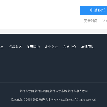
厂均采用达到国际最新科技水平的全智能化和封闭式生产系统，物流控制中
出。与此同时，完美公司还于中山市南朗镇华南现代中医药城投资建设第三
申请职位
地隆重奠基。该基地占地面积430亩，总投资约10亿元人民币，首期建筑面积
更新时间： 08-
、配送中心、综合站房、物资回收站等。至此，完美公司在中国的投资总
，满足消费需求，不断提升竞争能力，完美公司吸纳了来自海内外的大批专
02年6月至2003年1月期间，完美公司先后通过保健食品GMP认证、
认证和ISO14001环境管理体系认证等四项国际权威认证。2003年3月，完美
信息
招聘资讯
发布简历
企业入驻
会员中心
法律申明
年10月和2009年12月，完美八种营养保健食品全部通过“国家体育总局运
们
品不含刺激剂、激素类药物等任何国家及国际禁止运动员服用的违禁成分。
国合格评定国家认可委员会（CNAS）实验室认可，被确认为国家认可实验
“高新技术企业”。 为进一步强化自主研发能力，充分挖掘和应用大专院校及
消费需求的适销产品，2005年8月完美公司与拥有“轻工高等教育明珠”
与中国中医科学院结成战略合作伙伴。秉承“取之社会，用之社会”的公益理
新绛人才网,新绛招聘网,新绛人才市场,新绛人事人才网
，倾情捐助多项社会公益事业，其范围涉及希望工程、西部开发、慈善救
Copyright © 2018-2022 新绛人才网 www.sxshhj.com All rights reserved.
形成了以捐建希望小学暨发起希望教师工程、推广母亲水窖、倡导无偿献