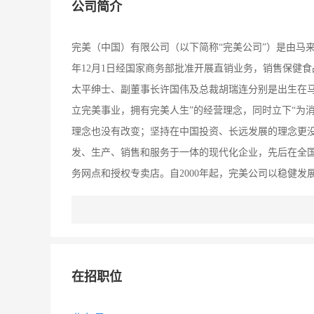
公司简介
完美（中国）有限公司（以下简称“完美公司”）是由马来
年12月1日经国家商务部批准开展直销业务，销售保健
太平绅士、副董事长许国伟及总裁胡瑞连分别是出生在
立完美事业，拥有完美人生”的经营理念，同时立下“为
理念也没有改变；坚持在中国投资、长远发展的理念更
发、生产、销售和服务于一体的现代化企业，先后在全国各
务网点和授权专卖店。自2000年起，完美公司以稳健
泰国、马来西亚、印尼、新加坡、台湾和越南等国家和
任和义务。自2006年度起，完美公司连续三年位列国
据发布的中国企业纳税五百强排行榜和中国外商及港澳
应有的贡献。完美公司中山总部拥有占地120亩的生产
在招职位
国ASRS全智能化仓储信息系统的物流控制中心、智能
“三大承诺”，完美公司于江苏省扬州市邗江经济开发区