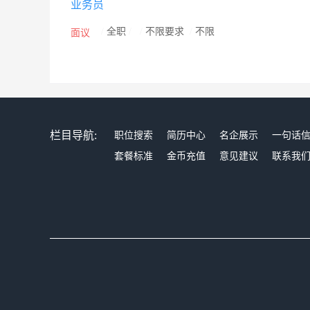
业务员
美），占地358亩，已建成的保健食品厂和日用化妆品
心采用ASRS全智能贮存与检索系统，确保产品先进先
/
全职
/
/
不限要求
/
不限
面议
个生产基地。2011年10月13日，完美（中国）华南基
达10万平方米，拟建设三座生产厂房、自动化立体仓库
占地面积近1000亩。为完善管理机制，确保产品安全
业人才，并借以构筑专业化的产品研发和品质保证体系。20
HACCP食品安全控制体系认证、ISO9001质量管理体系
栏目导航:
职位搜索
简历中心
名企展示
一句话
公司通过中国伊斯兰教协会清真HALAL食品认证。2005
套餐标准
金币充值
意见建议
联系我
动医学研究所兴奋剂检测中心”的兴奋剂检测，证明产
2008年4月1日，完美公司品质保证部检测中心通过中
室。2010年1月20日，完美公司经广东省科技厅认定为
科研机构的先进成果，并将其转化成为具有商业价值和满足
之美誉的江南大学联合组建研发中心，2006年11月又
念，完美公司在事业稳步发展的同时始终不忘弱势群体
灾、体育医疗、文化艺术和拥军优属等多个领域，逐步