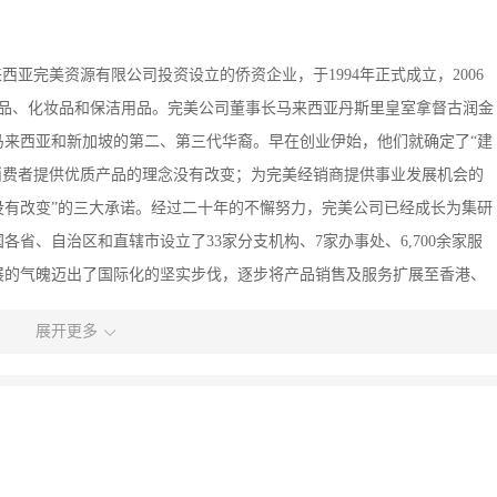
西亚完美资源有限公司投资设立的侨资企业，于1994年正式成立，2006
食品、化妆品和保洁用品。完美公司董事长马来西亚丹斯里皇室拿督古润金
马来西亚和新加坡的第二、第三代华裔。早在创业伊始，他们就确定了“建
消费者提供优质产品的理念没有改变；为完美经销商提供事业发展机会的
没有改变”的三大承诺。经过二十年的不懈努力，完美公司已经成长为集研
省、自治区和直辖市设立了33家分支机构、7家办事处、6,700余家服
发展的气魄迈出了国际化的坚实步伐，逐步将产品销售及服务扩展至香港、
地区，综合实力与日俱增。守法经营，依法纳税，这是企业公民应尽的责
展开更多
家税务总局计划统计司和《中国税务》杂志，以企业当年实际入库税收为依
台商投资企业纳税百强排行榜，为国家的经济发展及和谐社会建设做出了
基地，内设研发中心、品质保证中心、保健食品厂、日用化妆品厂、采用德
化办公大楼、星级员工宿舍和员工俱乐部等。本着对中国市场的坚定信念和
建设第二个生产基地——扬州完美日用品有限公司（以下简称：扬州完